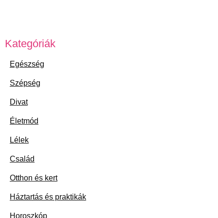
Kategóriák
Egészség
Szépség
Divat
Életmód
Lélek
Család
Otthon és kert
Háztartás és praktikák
Horoszkóp