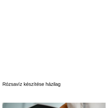
Rózsavíz készítése házilag