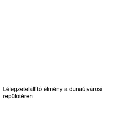
Lélegzetelállító élmény a dunaújvárosi
repülőtéren