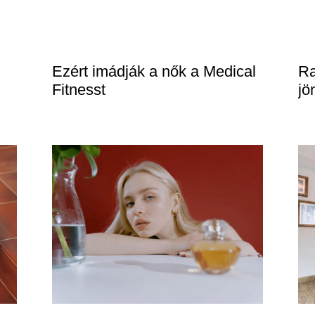
Ezért imádják a nők a Medical
Ra
Fitnesst
jö