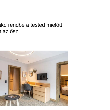
kd rendbe a tested mielőtt
n az ősz!