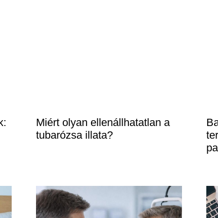
k:
Miért olyan ellenállhatatlan a
Ba
tubarózsa illata?
te
pa