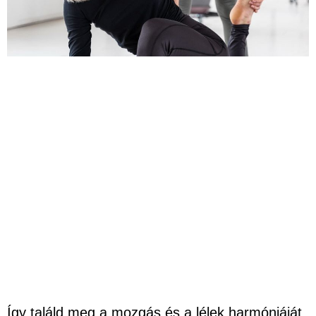
Így találd meg a mozgás és a lélek harmóniáját