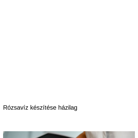
Rózsavíz készítése házilag