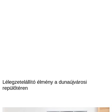
Lélegzetelállító élmény a dunaújvárosi
repülőtéren