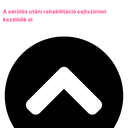
A sérülés utáni rehabilitáció sejtszinten
kezdődik el