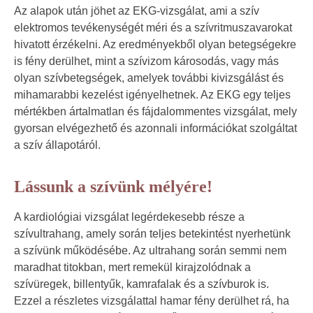
Az alapok után jöhet az EKG-vizsgálat, ami a szív
elektromos tevékenységét méri és a szívritmuszavarokat
hivatott érzékelni. Az eredményekből olyan betegségekre
is fény derülhet, mint a szívizom károsodás, vagy más
olyan szívbetegségek, amelyek további kivizsgálást és
mihamarabbi kezelést igényelhetnek. Az EKG egy teljes
mértékben ártalmatlan és fájdalommentes vizsgálat, mely
gyorsan elvégezhető és azonnali információkat szolgáltat
a szív állapotáról.
Lássunk a szívünk mélyére!
A kardiológiai vizsgálat legérdekesebb része a
szívultrahang, amely során teljes betekintést nyerhetünk
a szívünk működésébe. Az ultrahang során semmi nem
maradhat titokban, mert remekül kirajzolódnak a
szívüregek, billentyűk, kamrafalak és a szívburok is.
Ezzel a részletes vizsgálattal hamar fény derülhet rá, ha