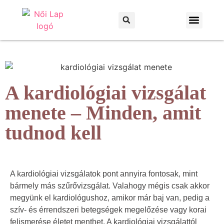
Otthon és kert
Háztartás és praktikák
A kardiológiai vizsgálat
menete – Minden, amit
tudnod kell
A kardiológiai vizsgálatok pont annyira fontosak, mint
bármely más szűrővizsgálat. Valahogy mégis csak akkor
megyünk el kardiológushoz, amikor már baj van, pedig a
szív- és érrendszeri betegségek megelőzése vagy korai
felismerése életet menthet. A kardiológiai vizsgálattól