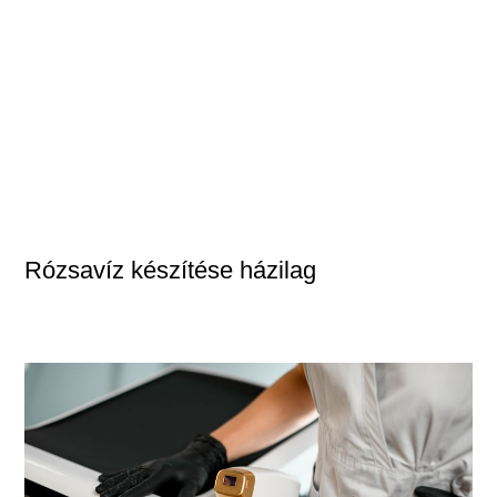
Rózsavíz készítése házilag