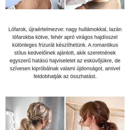
Lófarok, újraértelmezve: nagy hullámokkal, lazán
lófarokba kötve, fehér apró virágos hajdísszel
különleges frizurát készíthetünk. A romantikus
stílus kedvelőinek ajánlott, akik szeretnének
egyszerű hatású hajviseletet az esküvőjükre, de
szívesen kipróbálnak valami újdonságot, amivel
feldobhatják az összhatást.