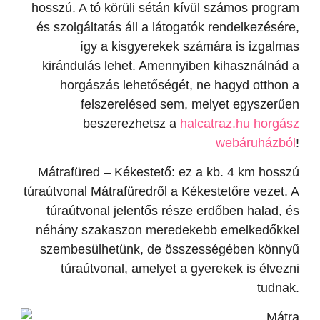
hosszú. A tó körüli sétán kívül számos program
és szolgáltatás áll a látogatók rendelkezésére,
így a kisgyerekek számára is izgalmas
kirándulás lehet. Amennyiben kihasználnád a
horgászás lehetőségét, ne hagyd otthon a
felszerelésed sem, melyet egyszerűen
beszerezhetsz a
halcatraz.hu horgász
webáruházból
!
Mátrafüred – Kékestető: ez a kb. 4 km hosszú
túraútvonal Mátrafüredről a Kékestetőre vezet. A
túraútvonal jelentős része erdőben halad, és
néhány szakaszon meredekebb emelkedőkkel
szembesülhetünk, de összességében könnyű
túraútvonal, amelyet a gyerekek is élvezni
tudnak.