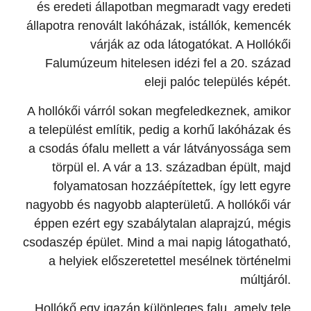
és eredeti állapotban megmaradt vagy eredeti
állapotra renovált lakóházak, istállók, kemencék
várják az oda látogatókat. A Hollókői
Falumúzeum hitelesen idézi fel a 20. század
eleji palóc település képét.
A hollókői várról sokan megfeledkeznek, amikor
a települést említik, pedig a korhű lakóházak és
a csodás ófalu mellett a vár látványossága sem
törpül el. A vár a 13. században épült, majd
folyamatosan hozzáépítettek, így lett egyre
nagyobb és nagyobb alapterületű. A hollókői vár
éppen ezért egy szabálytalan alaprajzú, mégis
csodaszép épület. Mind a mai napig látogatható,
a helyiek előszeretettel mesélnek történelmi
múltjáról.
Hollókő egy igazán különleges falu, amely tele