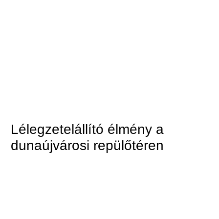
Lélegzetelállító élmény a
dunaújvárosi repülőtéren