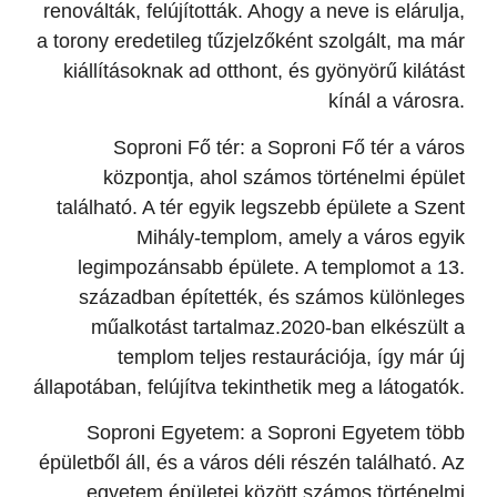
renoválták, felújították. Ahogy a neve is elárulja,
a torony eredetileg tűzjelzőként szolgált, ma már
kiállításoknak ad otthont, és gyönyörű kilátást
kínál a városra.
Soproni Fő tér: a Soproni Fő tér a város
központja, ahol számos történelmi épület
található. A tér egyik legszebb épülete a Szent
Mihály-templom, amely a város egyik
legimpozánsabb épülete. A templomot a 13.
században építették, és számos különleges
műalkotást tartalmaz.2020-ban elkészült a
templom teljes restaurációja, így már új
állapotában, felújítva tekinthetik meg a látogatók.
Soproni Egyetem: a Soproni Egyetem több
épületből áll, és a város déli részén található. Az
egyetem épületei között számos történelmi