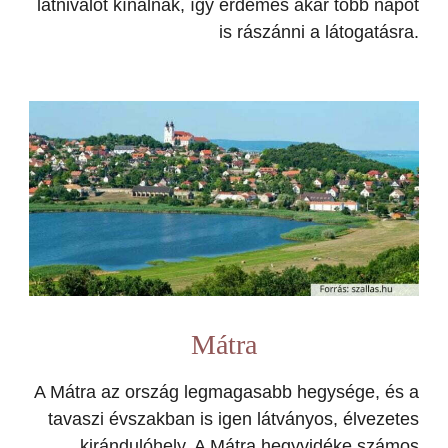
látnivalót kínálnak, így érdemes akár több napot
is rászánni a látogatásra.
Mátra
A Mátra az ország legmagasabb hegysége, és a
tavaszi évszakban is igen látványos, élvezetes
kirándulóhely. A Mátra hegyvidéke számos