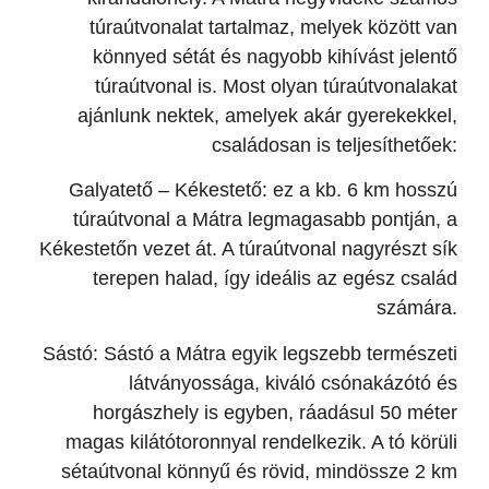
túraútvonalat tartalmaz, melyek között van
könnyed sétát és nagyobb kihívást jelentő
túraútvonal is. Most olyan túraútvonalakat
ajánlunk nektek, amelyek akár gyerekekkel,
családosan is teljesíthetőek:
Galyatető – Kékestető: ez a kb. 6 km hosszú
túraútvonal a Mátra legmagasabb pontján, a
Kékestetőn vezet át. A túraútvonal nagyrészt sík
terepen halad, így ideális az egész család
számára.
Sástó: Sástó a Mátra egyik legszebb természeti
látványossága, kiváló csónakázótó és
horgászhely is egyben, ráadásul 50 méter
magas kilátótoronnyal rendelkezik. A tó körüli
sétaútvonal könnyű és rövid, mindössze 2 km