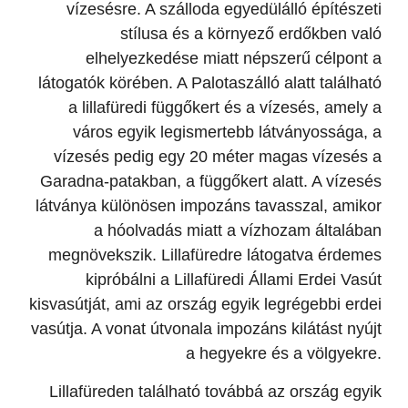
vízesésre. A szálloda egyedülálló építészeti
stílusa és a környező erdőkben való
elhelyezkedése miatt népszerű célpont a
látogatók körében. A Palotaszálló alatt található
a lillafüredi függőkert és a vízesés, amely a
város egyik legismertebb látványossága, a
vízesés pedig egy 20 méter magas vízesés a
Garadna-patakban, a függőkert alatt. A vízesés
látványa különösen impozáns tavasszal, amikor
a hóolvadás miatt a vízhozam általában
megnövekszik. Lillafüredre látogatva érdemes
kipróbálni a Lillafüredi Állami Erdei Vasút
kisvasútját, ami az ország egyik legrégebbi erdei
vasútja. A vonat útvonala impozáns kilátást nyújt
a hegyekre és a völgyekre.
Lillafüreden található továbbá az ország egyik