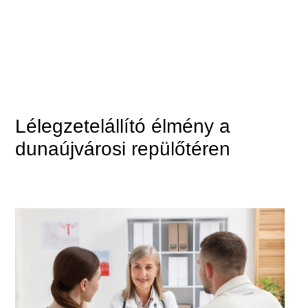
Lélegzetelállító élmény a
dunaújvárosi repülőtéren