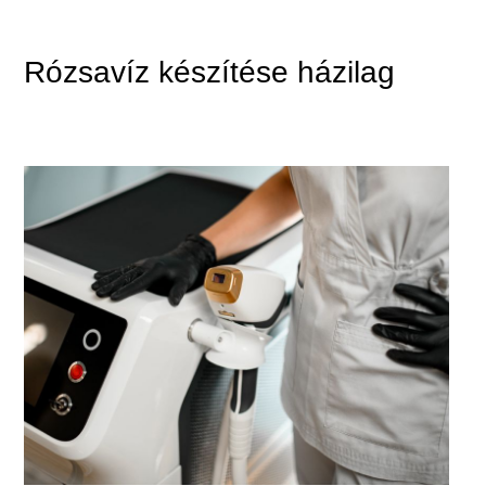
Rózsavíz készítése házilag