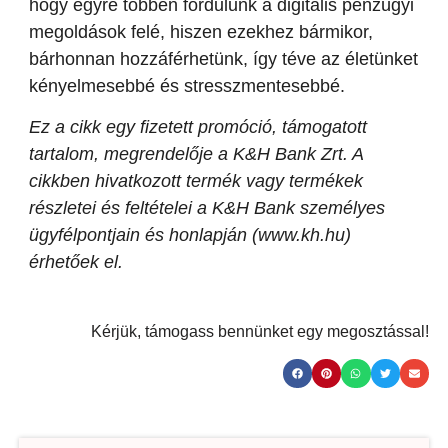
hogy egyre többen fordulunk a digitális pénzügyi
megoldások felé, hiszen ezekhez bármikor,
bárhonnan hozzáférhetünk, így téve az életünket
kényelmesebbé és stresszmentesebbé.
Ez a cikk egy fizetett promóció, támogatott
tartalom, megrendelője a K&H Bank Zrt. A
cikkben hivatkozott termék vagy termékek
részletei és feltételei a K&H Bank személyes
ügyfélpontjain és honlapján (www.kh.hu)
érhetőek el.
Kérjük, támogass bennünket egy megosztással!