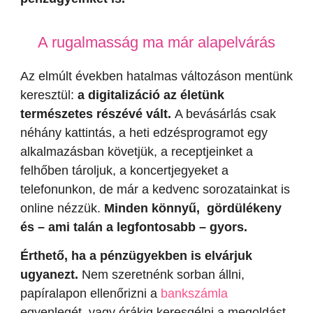
A rugalmasság ma már alapelvárás
Az elmúlt években hatalmas változáson mentünk
keresztül:
a digitalizáció az életünk
természetes részévé vált.
A bevásárlás csak
néhány kattintás, a heti edzésprogramot egy
alkalmazásban követjük, a receptjeinket a
felhőben tároljuk, a koncertjegyeket a
telefonunkon, de már a kedvenc sorozatainkat is
online nézzük.
Minden könnyű, gördülékeny
és – ami talán a legfontosabb – gyors.
Érthető, ha a pénzügyekben is elvárjuk
ugyanezt.
Nem szeretnénk sorban állni,
papíralapon ellenőrizni a
bankszámla
egyenlegét, vagy órákig keresgélni a megoldást