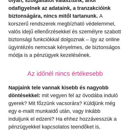
olyan, szolgáltatót választunk, ahol
odafigyelnek az adataink, a tranzakcióink
biztonságára, nincs mitől tartanunk.
A
korszerű rendszerek megbízható védelemmel,
valós idejű ellenőrzésekkel és személyre szabott
biztonsági funkciókkal dolgoznak – így az online
ügyintézés nemcsak kényelmes, de biztonságos
módja is a pénzügyek kezelésének.
Az időnél nincs értékesebb
Napjaink tele vannak kisebb és nagyobb
döntésekkel:
mit vegyen fel az óvodába induló
gyerek? Mit főzzünk vacsorára? Küldjünk még
egy e-mailt munkaidő után, vagy inkább
induljunk el edzeni? Ha ehhez hozzávesszük a
pénzügyekkel kapcsolatos teendőket is,