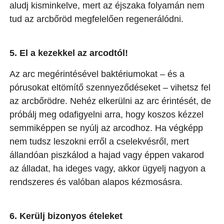
aludj kisminkelve, mert az éjszaka folyamán nem
tud az arcbőröd megfelelően regenerálódni.
5. El a kezekkel az arcodtól!
Az arc megérintésével baktériumokat – és a
pórusokat eltömítő szennyeződéseket – vihetsz fel
az arcbőrödre. Nehéz elkerülni az arc érintését, de
próbálj meg odafigyelni arra, hogy koszos kézzel
semmiképpen se nyúlj az arcodhoz. Ha végképp
nem tudsz leszokni erről a cselekvésről, mert
állandóan piszkálod a hajad vagy éppen vakarod
az álladat, ha ideges vagy, akkor ügyelj nagyon a
rendszeres és valóban alapos kézmosásra.
6. Kerülj bizonyos ételeket