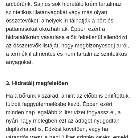
arcbőrünk. Sajnos sok hidratáló krém tartalmaz
szintetikus illatanyagokat vagy más olyan
összetevőket, amelyek irritálhatják a bőrt és
pattanásokat okozhatnak. Éppen ezért a
hidratálókrém vásárlása előtt feltétlenül ellenőrizd
az összetevők listáját, hogy megbizonyosodj arról,
a termék illatmentes és nem tartalmaz szintetikus
anyagokat.
3. Hidratálj megfelelően
Ha a bőrünk kiszárad, amint az előbb is említettük,
túlzott faggyútermelésbe kezd. Éppen ezért
minden nap legalább 2 liter vizet fogyassz el, a
nyári nagy melegben ezt az adagot nyugodtan
duplázhatod is. Edzést követően, vagy ha
várandós vagy, a napi 2 liter szintén kevés, emeld