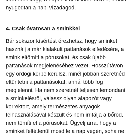
nyugodtan a napi vízadagod.
4. Csak óvatosan a sminkkel
Bár sokszor kísértést érezhetsz, hogy sminket
használj a már kialakult pattanások elfedésére, a
smink eltömíti a pórusokat, és csak újabb
pattanások megjelenéséhez vezet. Hosszútávon
egy ördögi körbe kerülsz, minél jobban szeretnéd
eltüntetni a pattanásokat, annál több fog
megjelenni. Ha nem szeretnél teljesen lemondani
a sminkelésről, válassz olyan alapozót vagy
korrektort, amely természetes anyagok
felhasználásával készült és nem irritálja a bőröd,
nem tömíti el a pórusokat. Ügyelj arra, hogy a
sminket feltétlenül mosd le a nap végén, soha ne