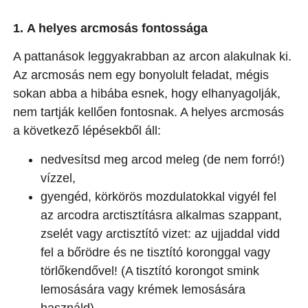
1. A helyes arcmosás fontossága
A pattanások leggyakrabban az arcon alakulnak ki.
Az arcmosás nem egy bonyolult feladat, mégis
sokan abba a hibába esnek, hogy elhanyagolják,
nem tartják kellően fontosnak. A helyes arcmosás
a következő lépésekből áll:
nedvesítsd meg arcod meleg (de nem forró!)
vízzel,
gyengéd, körkörös mozdulatokkal vigyél fel
az arcodra arctisztításra alkalmas szappant,
zselét vagy arctisztító vizet: az ujjaddal vidd
fel a bőrödre és ne tisztító koronggal vagy
törlőkendővel! (A tisztító korongot smink
lemosására vagy krémek lemosására
használd),