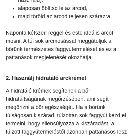
alaposan öblítsd le az arcod,
majd töröld az arcod teljesen szárazra.
Naponta kétszer, reggel és este ideális arcot
mosni. A túl sok arcmosással meggátoljuk a
bőrünk természetes faggyútermelését és ez a
pattanások megjelenését okozhatja.
2. Használj hidratáló arckrémet
A hidratáló krémek segítenek a bőr
hidratáltságának megőrzésében, ami segít
megőrizni a bőr egészségét. Ha a bőrünk
túlságosan kiszárad, túlzottan sok faggyút kezd el
termelni, hogy ellensúlyozza a kiszáradást, a
túlzott faggyútermeléstől azonban pattanásos lesz