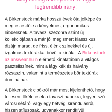
legtrendibb irány!
A Birkenstock márka hosszú évek óta jelképe és
megtestesítője a kényelmes, ergonomikus
lábbeliknek. A tavaszi szezonra szánt új
kollekciójában a már jól megismert klasszikus
dizájn marad, de friss, élénk színekkel és új,
izgalmas textúrákkal bővül a kínálat. A
Birkenstock
az answear.hu-n
elérhető kínálatában a világos
pasztellszínek, mint a lágy kék és halvány
rózsaszín, valamint a természetes bőr textúrák
dominálnak.
A Birkenstock cipőkről már most kijelenthető, hogy
teljesen tökéletesek a tavaszi napokra, legyen szó
városi sétáról vagy egy hétvégi kirándulásról,
hiszen stílusosak, ugyanakkor rendkívül