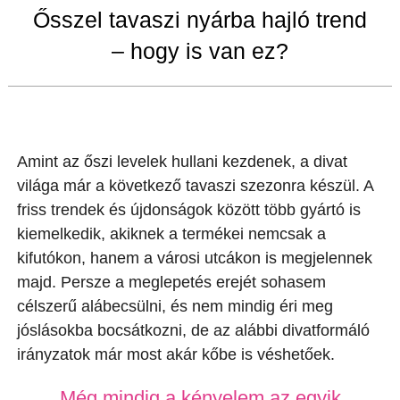
Ősszel tavaszi nyárba hajló trend
– hogy is van ez?
Amint az őszi levelek hullani kezdenek, a divat
világa már a következő tavaszi szezonra készül. A
friss trendek és újdonságok között több gyártó is
kiemelkedik, akiknek a termékei nemcsak a
kifutókon, hanem a városi utcákon is megjelennek
majd. Persze a meglepetés erejét sohasem
célszerű alábecsülni, és nem mindig éri meg
jóslásokba bocsátkozni, de az alábbi divatformáló
irányzatok már most akár kőbe is véshetőek.
Még mindig a kényelem az egyik