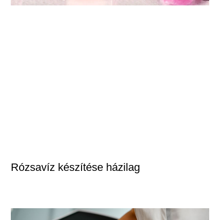
Rózsavíz készítése házilag