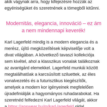
akik vágynak arra, hogy kifejezésre hozzák az
egyéniségüket és szeretnének a tömegből kitűnni.
Modernitás, elegancia, innováció – ez ám
a nem mindennapi keverék!
Karl Lagerfeld mindig is a modern elegancia és a
merész, újító megközelítések képviselője volt a
divat világában. A következő tavaszi kollekciója
sem kivétel, ahol a klasszikus vonalak találkoznak
az avantgárd elemekkel. Lagerfeld munkái között
megtalálhatóak a karcsúsított sziluettek, az éles
vonalvezetés és a futurisztikus kiegészítők,
amelyek a modern kor igényeinek megfelelően
újradefiniálják a hagyományos ruhadarabokat. Ha
szeretnéd felfedezni Karl Lagerfeld világát, akkor
a
https://answear.hu/m/karl-lagerfeld
oldal