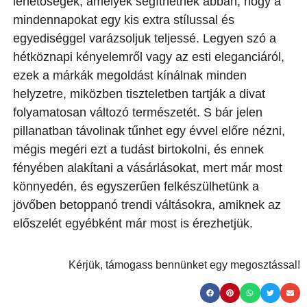
lehetőségek, amelyek segíthetnek abban, hogy a
mindennapokat egy kis extra stílussal és
egyediséggel varázsoljuk teljessé. Legyen szó a
hétköznapi kényelemről vagy az esti eleganciáról,
ezek a márkák megoldást kínálnak minden
helyzetre, miközben tiszteletben tartják a divat
folyamatosan változó természetét. S bár jelen
pillanatban távolinak tűnhet egy évvel előre nézni,
mégis megéri ezt a tudást birtokolni, és ennek
fényében alakítani a vásárlásokat, mert már most
könnyedén, és egyszerűen felkészülhetünk a
jövőben betoppanó trendi váltásokra, amiknek az
előszelét egyébként már most is érezhetjük.
Kérjük, támogass bennünket egy megosztással!