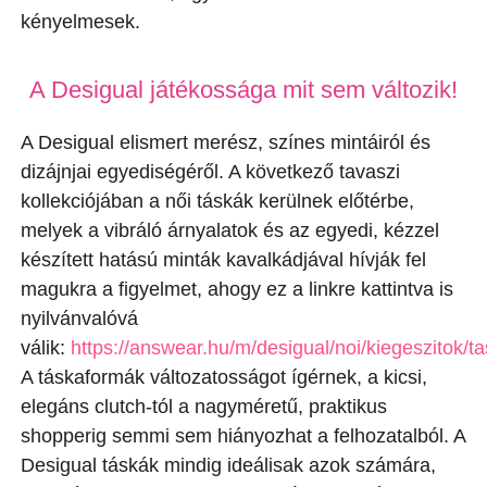
kényelmesek.
A Desigual játékossága mit sem változik!
A Desigual elismert merész, színes mintáiról és
dizájnjai egyediségéről. A következő tavaszi
kollekciójában a női táskák kerülnek előtérbe,
melyek a vibráló árnyalatok és az egyedi, kézzel
készített hatású minták kavalkádjával hívják fel
magukra a figyelmet, ahogy ez a linkre kattintva is
nyilvánvalóvá
válik:
https://answear.hu/m/desigual/noi/kiegeszitok/t
A táskaformák változatosságot ígérnek, a kicsi,
elegáns clutch-tól a nagyméretű, praktikus
shopperig semmi sem hiányozhat a felhozatalból. A
Desigual táskák mindig ideálisak azok számára,