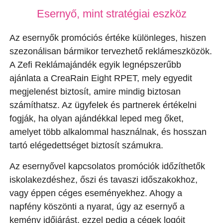
Esernyő, mint stratégiai eszköz
Az esernyők promóciós értéke különleges, hiszen
szezonálisan bármikor tervezhető reklámeszközök.
A Zefi Reklámajándék egyik legnépszerűbb
ajánlata a CreaRain Eight RPET, mely egyedit
megjelenést biztosít, amire mindig biztosan
számíthatsz. Az ügyfelek és partnerek értékelni
fogják, ha olyan ajándékkal leped meg őket,
amelyet több alkalommal használnak, és hosszan
tartó elégedettséget biztosít számukra.
Az esernyővel kapcsolatos promóciók időzíthetők
iskolakezdéshez, őszi és tavaszi időszakokhoz,
vagy éppen céges eseményekhez. Ahogy a
napfény köszönti a nyarat, úgy az esernyő a
kemény időjárást, ezzel pedig a cégek logóit