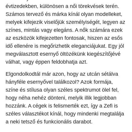
évtizedekben, különösen a női törekvések terén.
Számos tervező és márka kínál olyan modelleket,
melyek kifejezik viselőjük személyiségét, legyen az
színes, mintás vagy elegáns. A nők számára ezek
az eszközök kifejezetten fontosak, hiszen az esős
idő ellenére is megőrizhetik eleganciájukat. Egy jól
megválasztott esernyő öltözékünk kiegészítőjévé
válhat, vagy éppen feldobhatja azt.
Elgondolkodtál már azon, hogy az utcán sétálva
hányféle esernyővel találkozol? Azok formája,
színe és stílusa olyan széles spektrumot ölel fel,
hogy néha nehéz dönteni, melyik illik legjobban
hozzánk. A cégek is felismerték ezt, így a Zefi is
széles választékot kínál, hogy mindenki megtalálja
a neki tetsző és funkcionális darabot.