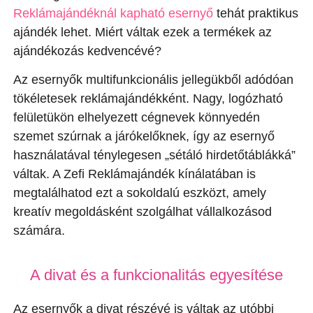
Reklámajándéknál kapható esernyő
tehát praktikus
ajándék lehet. Miért váltak ezek a termékek az
ajándékozás kedvencévé?
Az esernyők multifunkcionális jellegükből adódóan
tökéletesek reklámajándékként. Nagy, logózható
felületükön elhelyezett cégnevek könnyedén
szemet szúrnak a járókelőknek, így az esernyő
használatával ténylegesen „sétáló hirdetőtáblákká”
váltak. A Zefi Reklámajándék kínálatában is
megtalálhatod ezt a sokoldalú eszközt, amely
kreatív megoldásként szolgálhat vállalkozásod
számára.
A divat és a funkcionalitás egyesítése
Az esernyők a divat részévé is váltak az utóbbi