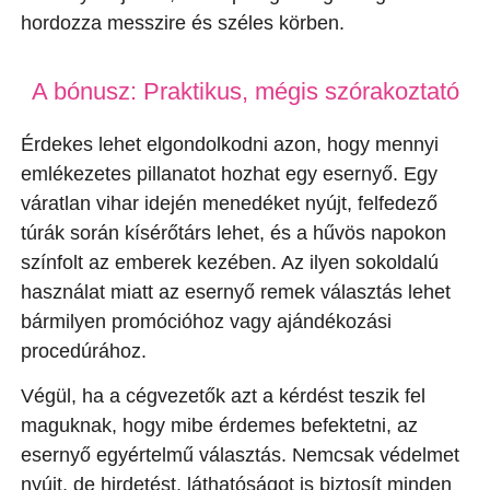
hordozza messzire és széles körben.
A bónusz: Praktikus, mégis szórakoztató
Érdekes lehet elgondolkodni azon, hogy mennyi
emlékezetes pillanatot hozhat egy esernyő. Egy
váratlan vihar idején menedéket nyújt, felfedező
túrák során kísérőtárs lehet, és a hűvös napokon
színfolt az emberek kezében. Az ilyen sokoldalú
használat miatt az esernyő remek választás lehet
bármilyen promócióhoz vagy ajándékozási
procedúrához.
Végül, ha a cégvezetők azt a kérdést teszik fel
maguknak, hogy mibe érdemes befektetni, az
esernyő egyértelmű választás. Nemcsak védelmet
nyújt, de hirdetést, láthatóságot is biztosít minden