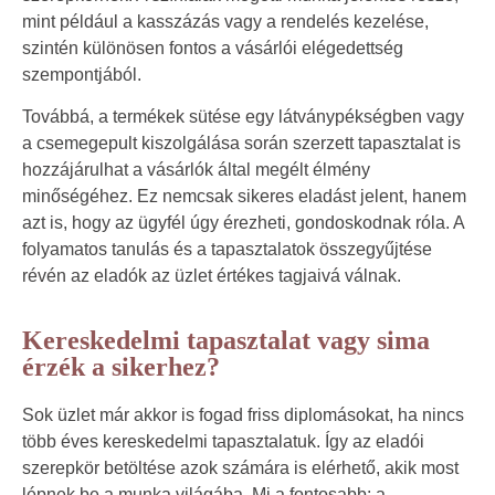
mint például a kasszázás vagy a rendelés kezelése,
szintén különösen fontos a vásárlói elégedettség
szempontjából.
Továbbá, a termékek sütése egy látványpékségben vagy
a csemegepult kiszolgálása során szerzett tapasztalat is
hozzájárulhat a vásárlók által megélt élmény
minőségéhez. Ez nemcsak sikeres eladást jelent, hanem
azt is, hogy az ügyfél úgy érezheti, gondoskodnak róla. A
folyamatos tanulás és a tapasztalatok összegyűjtése
révén az eladók az üzlet értékes tagjaivá válnak.
Kereskedelmi tapasztalat vagy sima
érzék a sikerhez?
Sok üzlet már akkor is fogad friss diplomásokat, ha nincs
több éves kereskedelmi tapasztalatuk. Így az eladói
szerepkör betöltése azok számára is elérhető, akik most
lépnek be a munka világába. Mi a fontosabb: a