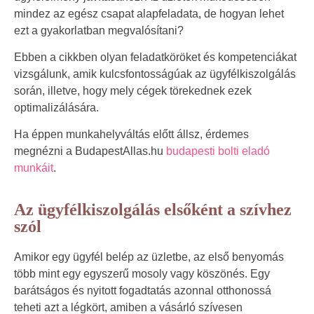
mindez az egész csapat alapfeladata, de hogyan lehet
ezt a gyakorlatban megvalósítani?
Ebben a cikkben olyan feladatköröket és kompetenciákat
vizsgálunk, amik kulcsfontosságúak az ügyfélkiszolgálás
során, illetve, hogy mely cégek törekednek ezek
optimalizálására.
Ha éppen munkahelyváltás előtt állsz, érdemes
megnézni a BudapestAllas.hu
budapesti bolti eladó
munkáit
.
Az ügyfélkiszolgálás elsőként a szívhez
szól
Amikor egy ügyfél belép az üzletbe, az első benyomás
több mint egy egyszerű mosoly vagy köszönés. Egy
barátságos és nyitott fogadtatás azonnal otthonossá
teheti azt a légkört, amiben a vásárló szívesen