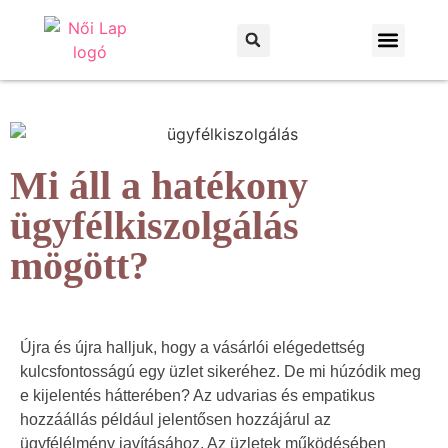
Otthon és kert
Háztartás és praktikák
Mi áll a hatékony
ügyfélkiszolgálás
mögött?
Újra és újra halljuk, hogy a vásárlói elégedettség
kulcsfontosságú egy üzlet sikeréhez. De mi húzódik meg
e kijelentés hátterében? Az udvarias és empatikus
hozzáállás például jelentősen hozzájárul az
ügyfélélmény javításához. Az üzletek működésében