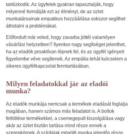
tartózkodik. Az ügyfelek gyakran tapasztalják, hogy
milyenné formálják ezt az élményt, de az üzlet
munkatársainak empatikus hozzáállása sokszor segíthet
áthidalni a problémákat.
Előfordult már veled, hogy zavarba jöttél valamilyen
vásárlási helyzetben? Ilyenkor nagy segítséget jelenthet,
ha az eladók proaktívan lépnek fel, és az ügyfél igényeit
figyelembe véve segítenek. Az empátia tehát kulcselem a
sikeres ügyfélkapcsolat fenntartásában.
Milyen feladatokkal jár az eladói
munka?
Az eladók munkája nemcsak a termékek eladását foglalja
magában, hanem számos más feladatot is. A boltok
feltöltése termékekkel, a csemegepult kiszolgálása vagy
akár az üzlet tisztán tartása mind része ennek a
szerepkörnek. A színfalak mögötti munka jelentős része,