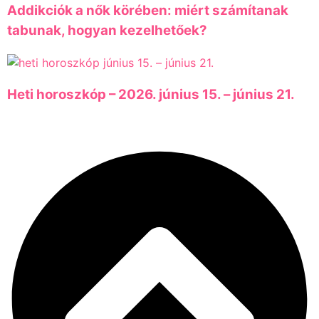
Addikciók a nők körében: miért számítanak
tabunak, hogyan kezelhetőek?
Heti horoszkóp – 2026. június 15. – június 21.