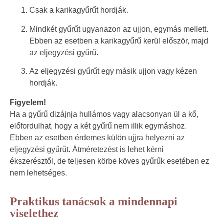
Csak a karikagyűrűt hordják.
Mindkét gyűrűt ugyanazon az ujjon, egymás mellett.
Ebben az esetben a karikagyűrű kerül először, majd
az eljegyzési gyűrű.
Az eljegyzési gyűrűt egy másik ujjon vagy kézen
hordják.
Figyelem!
Ha a gyűrű dizájnja hullámos vagy alacsonyan ül a kő,
előfordulhat, hogy a két gyűrű nem illik egymáshoz.
Ebben az esetben érdemes külön ujjra helyezni az
eljegyzési gyűrűt. Átméretezést is lehet kérni
ékszerésztől, de teljesen körbe köves gyűrűk esetében ez
nem lehetséges.
Praktikus tanácsok a mindennapi
viselethez