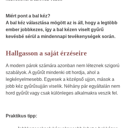
Miért pont a bal kéz?
A bal kéz választása mögött az is áll, hogy a legtöbb
ember jobbkezes, így a bal kézen viselt gyűrű
kevésbé sérül a mindennapi tevékenységek során.
Hallgasson a saját érzéseire
A modern párok számára azonban nem léteznek szigorú
szabályok. A gyűrűt mindenki ott hordja, ahol a
legkényelmesebb. Egyesek a középső ujjon, mások a
jobb kéz gyűrűsujján viselik. Néhány pár egyáltalán nem
hord gyűrűt vagy csak különleges alkalmakra veszik fel.
Praktikus tipp: