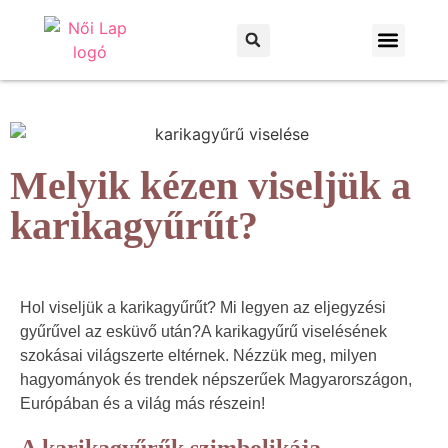
Otthon és kert
Háztartás és praktikák
Melyik kézen viseljük a
karikagyűrűt?
Hol viseljük a karikagyűrűt? Mi legyen az eljegyzési
gyűrűvel az esküvő után?A karikagyűrű viselésének
szokásai világszerte eltérnek. Nézzük meg, milyen
hagyományok és trendek népszerűek Magyarországon,
Európában és a világ más részein!
A karikagyűrűk szimbolikája