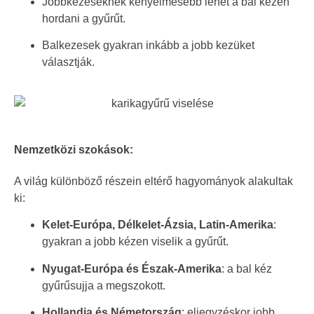
Jobbkezeseknek kényelmesebb lehet a bal kézen
hordani a gyűrűt.
Balkezesek gyakran inkább a jobb kezüket
választják.
Nemzetközi szokások:
A világ különböző részein eltérő hagyományok alakultak
ki:
Kelet-Európa, Délkelet-Ázsia, Latin-Amerika
:
gyakran a jobb kézen viselik a gyűrűt.
Nyugat-Európa és Észak-Amerika
: a bal kéz
gyűrűsujja a megszokott.
Hollandia és Németország
: eljegyzéskor jobb