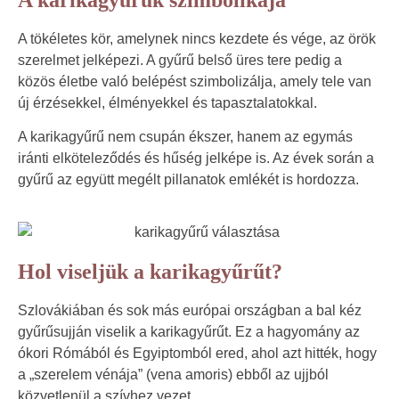
A tökéletes kör, amelynek nincs kezdete és vége, az örök
szerelmet jelképezi. A gyűrű belső üres tere pedig a
közös életbe való belépést szimbolizálja, amely tele van
új érzésekkel, élményekkel és tapasztalatokkal.
A karikagyűrű nem csupán ékszer, hanem az egymás
iránti elköteleződés és hűség jelképe is. Az évek során a
gyűrű az együtt megélt pillanatok emlékét is hordozza.
Hol viseljük a karikagyűrűt?
Szlovákiában és sok más európai országban a bal kéz
gyűrűsujján viselik a karikagyűrűt. Ez a hagyomány az
ókori Rómából és Egyiptomból ered, ahol azt hitték, hogy
a „szerelem vénája” (vena amoris) ebből az ujjból
közvetlenül a szívhez vezet.