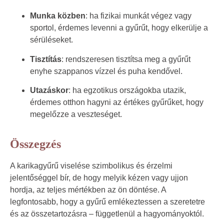
Munka közben
: ha fizikai munkát végez vagy
sportol, érdemes levenni a gyűrűt, hogy elkerülje a
sérüléseket.
Tisztítás
: rendszeresen tisztítsa meg a gyűrűt
enyhe szappanos vízzel és puha kendővel.
Utazáskor
: ha egzotikus országokba utazik,
érdemes otthon hagyni az értékes gyűrűket, hogy
megelőzze a veszteséget.
Összegzés
A karikagyűrű viselése szimbolikus és érzelmi
jelentőséggel bír, de hogy melyik kézen vagy ujjon
hordja, az teljes mértékben az ön döntése. A
legfontosabb, hogy a gyűrű emlékeztessen a szeretetre
és az összetartozásra – függetlenül a hagyományoktól.