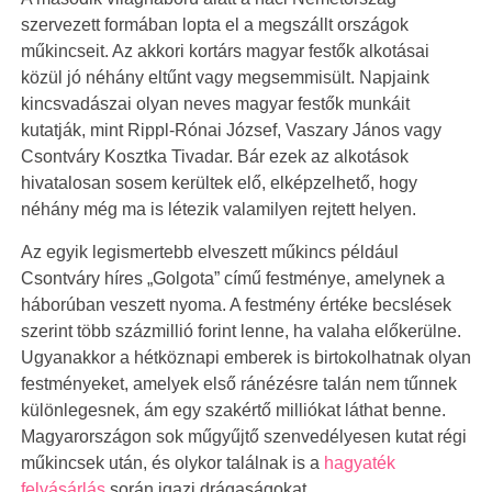
szervezett formában lopta el a megszállt országok
műkincseit. Az akkori kortárs magyar festők alkotásai
közül jó néhány eltűnt vagy megsemmisült. Napjaink
kincsvadászai olyan neves magyar festők munkáit
kutatják, mint Rippl-Rónai József, Vaszary János vagy
Csontváry Kosztka Tivadar. Bár ezek az alkotások
hivatalosan sosem kerültek elő, elképzelhető, hogy
néhány még ma is létezik valamilyen rejtett helyen.
Az egyik legismertebb elveszett műkincs például
Csontváry híres „Golgota” című festménye, amelynek a
háborúban veszett nyoma. A festmény értéke becslések
szerint több százmillió forint lenne, ha valaha előkerülne.
Ugyanakkor a hétköznapi emberek is birtokolhatnak olyan
festményeket, amelyek első ránézésre talán nem tűnnek
különlegesnek, ám egy szakértő milliókat láthat benne.
Magyarországon sok műgyűjtő szenvedélyesen kutat régi
műkincsek után, és olykor találnak is a
hagyaték
felvásárlás
során igazi drágaságokat.