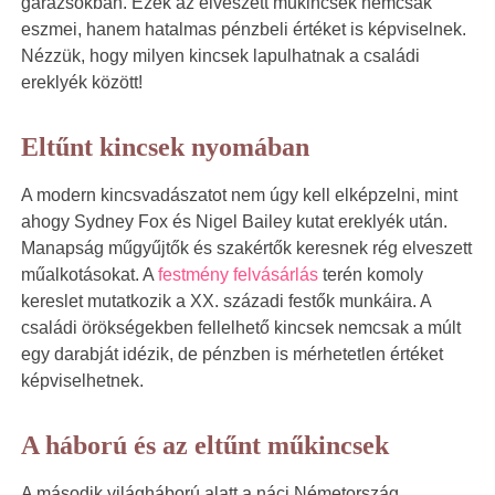
garázsokban. Ezek az elveszett műkincsek nemcsak
eszmei, hanem hatalmas pénzbeli értéket is képviselnek.
Nézzük, hogy milyen kincsek lapulhatnak a családi
ereklyék között!
Eltűnt kincsek nyomában
A modern kincsvadászatot nem úgy kell elképzelni, mint
ahogy Sydney Fox és Nigel Bailey kutat ereklyék után.
Manapság műgyűjtők és szakértők keresnek rég elveszett
műalkotásokat. A
festmény felvásárlás
terén komoly
kereslet mutatkozik a XX. századi festők munkáira. A
családi örökségekben fellelhető kincsek nemcsak a múlt
egy darabját idézik, de pénzben is mérhetetlen értéket
képviselhetnek.
A háború és az eltűnt műkincsek
A második világháború alatt a náci Németország