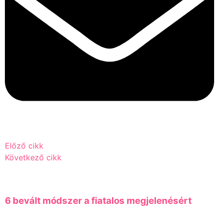
Előző cikk
Következő cikk
6 bevált módszer a fiatalos megjelenésért