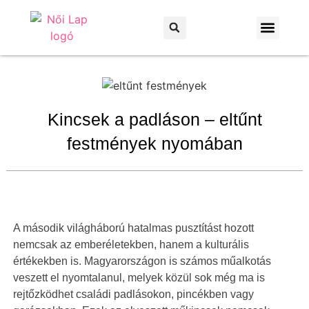
Otthon és kert
Háztartás és praktikák
Kincsek a padláson – eltűnt
festmények nyomában
A második világháború hatalmas pusztítást hozott
nemcsak az emberéletekben, hanem a kulturális
értékekben is. Magyarországon is számos műalkotás
veszett el nyomtalanul, melyek közül sok még ma is
rejtőzködhet családi padlásokon, pincékben vagy