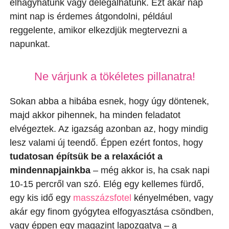
elhagyhatunk vagy delegálhatunk. Ezt akár nap
mint nap is érdemes átgondolni, például
reggelente, amikor elkezdjük megtervezni a
napunkat.
Ne várjunk a tökéletes pillanatra!
Sokan abba a hibába esnek, hogy úgy döntenek,
majd akkor pihennek, ha minden feladatot
elvégeztek. Az igazság azonban az, hogy mindig
lesz valami új teendő. Éppen ezért fontos, hogy
tudatosan építsük be a relaxációt a
mindennapjainkba
– még akkor is, ha csak napi
10-15 percről van szó. Elég egy kellemes fürdő,
egy kis idő egy
masszázsfotel
kényelmében, vagy
akár egy finom gyógytea elfogyasztása csöndben,
vagy éppen egy magazint lapozgatva – a