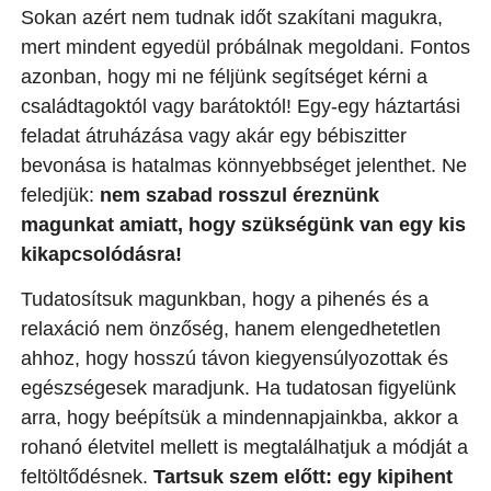
Sokan azért nem tudnak időt szakítani magukra,
mert mindent egyedül próbálnak megoldani. Fontos
azonban, hogy mi ne féljünk segítséget kérni a
családtagoktól vagy barátoktól! Egy-egy háztartási
feladat átruházása vagy akár egy bébiszitter
bevonása is hatalmas könnyebbséget jelenthet. Ne
feledjük:
nem szabad rosszul éreznünk
magunkat amiatt, hogy szükségünk van egy kis
kikapcsolódásra!
Tudatosítsuk magunkban, hogy a pihenés és a
relaxáció nem önzőség, hanem elengedhetetlen
ahhoz, hogy hosszú távon kiegyensúlyozottak és
egészségesek maradjunk. Ha tudatosan figyelünk
arra, hogy beépítsük a mindennapjainkba, akkor a
rohanó életvitel mellett is megtalálhatjuk a módját a
feltöltődésnek.
Tartsuk szem előtt: egy kipihent