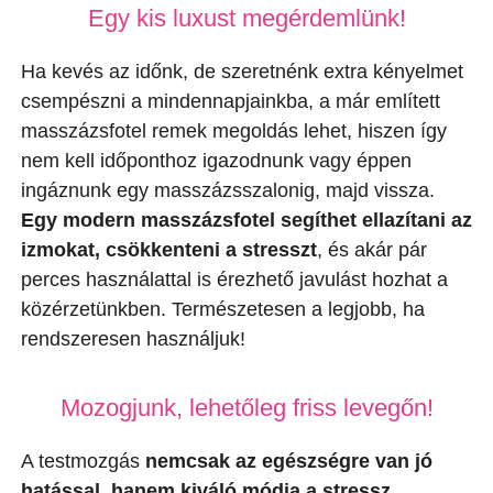
Egy kis luxust megérdemlünk!
Ha kevés az időnk, de szeretnénk extra kényelmet
csempészni a mindennapjainkba, a már említett
masszázsfotel remek megoldás lehet, hiszen így
nem kell időponthoz igazodnunk vagy éppen
ingáznunk egy masszázsszalonig, majd vissza.
Egy modern masszázsfotel segíthet ellazítani az
izmokat, csökkenteni a stresszt
, és akár pár
perces használattal is érezhető javulást hozhat a
közérzetünkben. Természetesen a legjobb, ha
rendszeresen használjuk!
Mozogjunk, lehetőleg friss levegőn!
A testmozgás
nemcsak az egészségre van jó
hatással, hanem kiváló módja a stressz