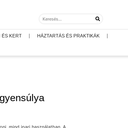
 ÉS KERT
HÁZTARTÁS ÉS PRAKTIKÁK
egyensúlya
oni, mind ipari használatban. A