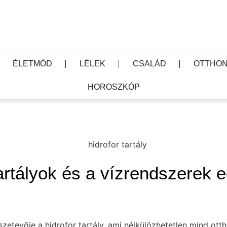
ÉLETMÓD
LÉLEK
CSALÁD
OTTHON
HOROSZKÓP
tartályok és a vízrendszerek 
zetevője a hidrofor tartály, ami nélkülözhetetlen mind otth