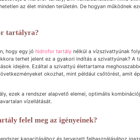
dhetetlen az élet minden területén. De hogyan működnek ez
r tartályra?
n, hogy egy jó
hidrofor tartály
nélkül a vízszivattyúnak fol
kkora terhet jelent ez a gyakori indítás a szivattyúnak? A t
állások idejére. Ezáltal a szivattyú élettartama meghosszabbo
következményeket okozhat, mint például csőtörést, amit ép
tály, ezek a rendszer alapvető elemei, optimális kombináció
vartalan vízellátását.
rtály felel meg az igényeinek?
 rendszer kapacitásához és tervezett felhasználásához iga