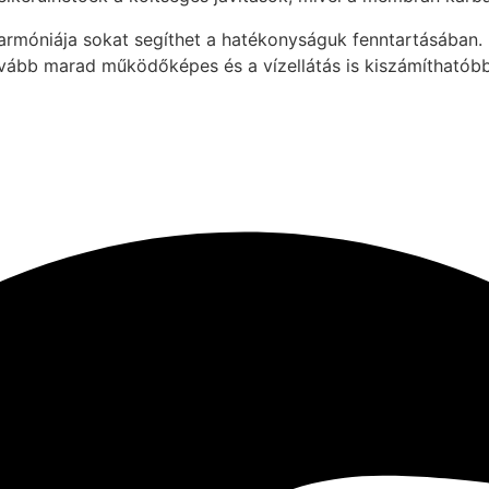
harmóniája sokat segíthet a hatékonyságuk fenntartásában.
tovább marad működőképes és a vízellátás is kiszámíthatób