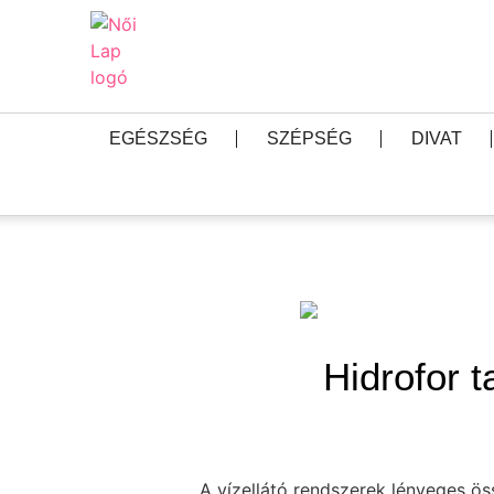
EGÉSZSÉG
SZÉPSÉG
DIVAT
Hidrofor 
A vízellátó rendszerek lényeges öss