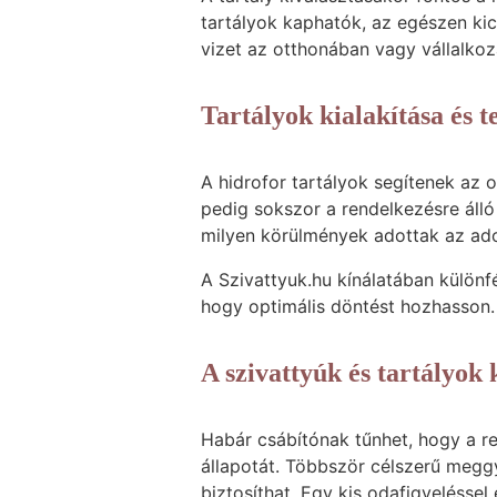
tartályok kaphatók, az egészen kic
vizet az otthonában vagy vállalko
Tartályok kialakítása és t
A hidrofor tartályok segítenek az 
pedig sokszor a rendelkezésre álló
milyen körülmények adottak az adot
A Szivattyuk.hu kínálatában különf
hogy optimális döntést hozhasson.
A szivattyúk és tartályok
Habár csábítónak tűnhet, hogy a re
állapotát. Többször célszerű meg
biztosíthat. Egy kis odafigyelésse