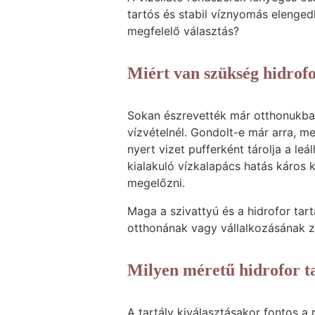
tartós és stabil víznyomás elenge
megfelelő választás?
Miért van szükség hidrofo
Sokan észrevették már otthonukba
vízvételnél. Gondolt-e már arra, me
nyert vizet pufferként tárolja a le
kialakuló vízkalapács hatás káros 
megelőzni.
Maga a szivattyú és a hidrofor tar
otthonának vagy vállalkozásának za
Milyen méretű hidrofor ta
A tartály kiválasztásakor fontos a