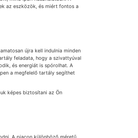
ek az eszközök, és miért fontos a
yamatosan újra kell indulnia minden
artály feladata, hogy a szivattyúval
dik, és energiát is spórolhat. A
pen a megfelelő tartály segíthet
juk képes biztosítani az Ön
zodni. A piacon különböző méretű