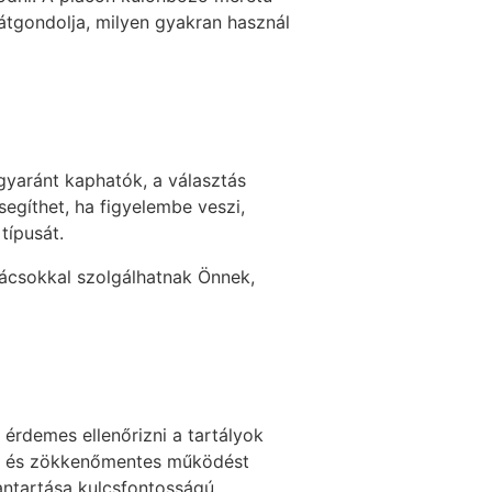
 átgondolja, milyen gyakran használ
egyaránt kaphatók, a választás
segíthet, ha figyelembe veszi,
típusát.
anácsokkal szolgálhatnak Önnek,
érdemes ellenőrizni a tartályok
ot és zökkenőmentes működést
antartása kulcsfontosságú.