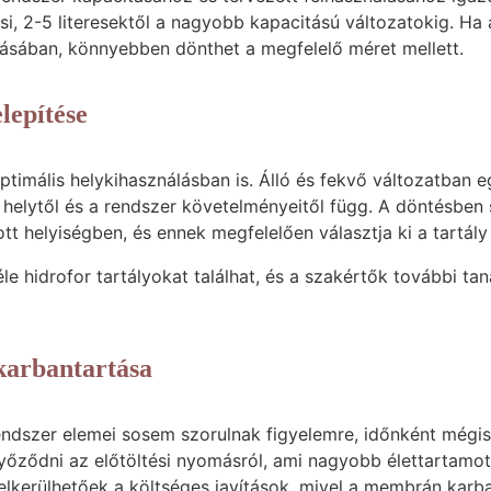
si, 2-5 literesektől a nagyobb kapacitású változatokig. Ha
zásában, könnyebben dönthet a megfelelő méret mellett.
elepítése
optimális helykihasználásban is. Álló és fekvő változatban 
 helytől és a rendszer követelményeitől függ. A döntésben 
t helyiségben, és ennek megfelelően választja ki a tartály 
éle hidrofor tartályokat találhat, és a szakértők további t
 karbantartása
ndszer elemei sosem szorulnak figyelemre, időnként mégis 
győződni az előtöltési nyomásról, ami nagyobb élettartam
l elkerülhetőek a költséges javítások, mivel a membrán karb