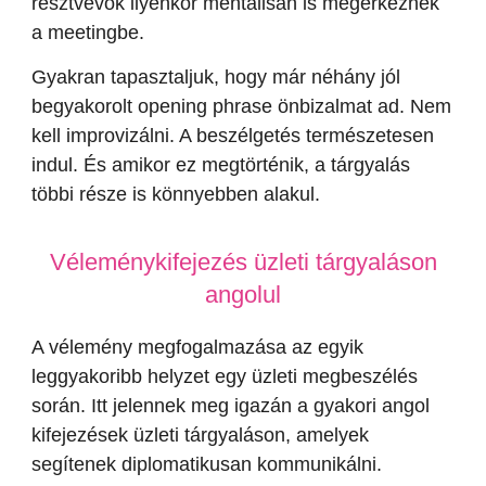
résztvevők ilyenkor mentálisan is megérkeznek
a meetingbe.
Gyakran tapasztaljuk, hogy már néhány jól
begyakorolt opening phrase önbizalmat ad. Nem
kell improvizálni. A beszélgetés természetesen
indul. És amikor ez megtörténik, a tárgyalás
többi része is könnyebben alakul.
Véleménykifejezés üzleti tárgyaláson
angolul
A vélemény megfogalmazása az egyik
leggyakoribb helyzet egy üzleti megbeszélés
során. Itt jelennek meg igazán a gyakori angol
kifejezések üzleti tárgyaláson, amelyek
segítenek diplomatikusan kommunikálni.