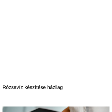
Rózsavíz készítése házilag