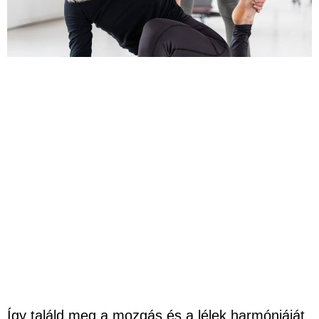
Így találd meg a mozgás és a lélek harmóniáját