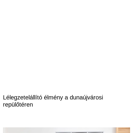
Lélegzetelállító élmény a dunaújvárosi
repülőtéren