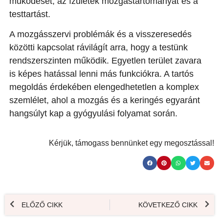
működését, az ízületek mozgástartományát és a
testtartást.
A mozgásszervi problémák és a visszeresedés
közötti kapcsolat rávilágít arra, hogy a testünk
rendszerszinten működik. Egyetlen terület zavara
is képes hatással lenni más funkciókra. A tartós
megoldás érdekében elengedhetetlen a komplex
szemlélet, ahol a mozgás és a keringés egyaránt
hangsúlyt kap a gyógyulási folyamat során.
Kérjük, támogass bennünket egy megosztással!
ELŐZŐ CIKK
KÖVETKEZŐ CIKK