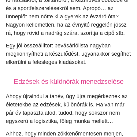
és a sportfelszerelésekről sem. Apropó… az
ünneplőt nem nőtte ki a gyerek az évzáró óta?
Nagyon kellemetlen, ha az évnyitó reggelén jössz
rá, hogy rövid a nadrág szára, szorítja a cipő stb.
Egy jól összeállított bevásárlólista nagyban
megkönnyítheti a készülődést, ugyanakkor segíthet
elkerülni a felesleges kiadásokat.
Edzések és különórák menedzselése
Ahogy újraindul a tanév, úgy újra megérkeznek az
életetekbe az edzések, különórák is. Ha van már
pár év tapasztalatod, tudod, hogy sokszor nem
egyszerű a logisztika, főleg munka mellett…
Ahhoz, hogy minden zökkenőmentesen menjen,