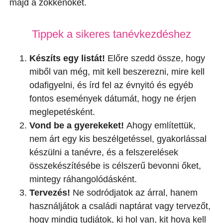
majd a zökkenőket.
Tippek a sikeres tanévkezdéshez
Készíts egy listát!
Előre szedd össze, hogy
miből van még, mit kell beszerezni, mire kell
odafigyelni, és írd fel az évnyitó és egyéb
fontos események dátumát, hogy ne érjen
meglepetésként.
Vond be a gyerekeket!
Ahogy említettük,
nem árt egy kis beszélgetéssel, gyakorlással
készülni a tanévre, és a felszerelések
összekészítésébe is célszerű bevonni őket,
mintegy ráhangolódásként.
Tervezés!
Ne sodródjatok az árral, hanem
használjátok a családi naptárat vagy tervezőt,
hogy mindig tudjátok, ki hol van, kit hova kell