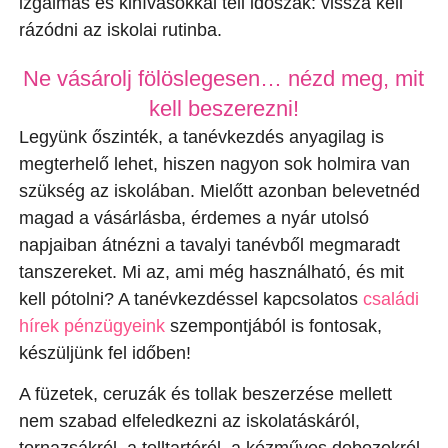
izgalmas és kihívásokkal teli időszak: vissza kell
rázódni az iskolai rutinba.
Ne vásárolj fölöslegesen… nézd meg, mit
kell beszerezni!
Legyünk őszinték, a
tanévkezdés anyagilag is
megterhelő lehet, hiszen nagyon sok holmira van
szükség az iskolában. Mielőtt azonban belevetnéd
magad a vásárlásba, érdemes a nyár utolsó
napjaiban átnézni a tavalyi tanévből megmaradt
tanszereket. Mi az, ami még használható, és mit
kell pótolni? A tanévkezdéssel kapcsolatos
családi
hírek pénzügyeink
szempontjából is fontosak,
készüljünk fel időben!
A füzetek, ceruzák és tollak beszerzése mellett
nem szabad elfeledkezni az iskolatáskáról,
tornazsákról, a tolltartóról, a kézműves dobozokról