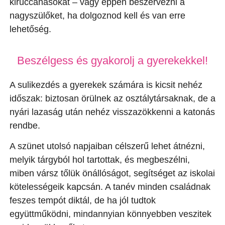
kiruccanásokat – vagy éppen beszervezni a
nagyszülőket, ha dolgoznod kell és van erre
lehetőség.
Beszélgess és gyakorolj a gyerekekkel!
A sulikezdés a gyerekek számára is kicsit nehéz
időszak: biztosan örülnek az osztálytársaknak, de a
nyári lazaság után nehéz visszazökkenni a katonás
rendbe.
A szünet utolsó napjaiban célszerű lehet átnézni,
melyik tárgyból hol tartottak, és megbeszélni,
miben vársz tőlük önállóságot, segítséget az iskolai
kötelességeik kapcsán. A tanév minden családnak
feszes tempót diktál, de ha jól tudtok
együttműködni, mindannyian könnyebben veszitek