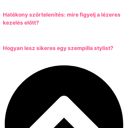
Hatékony szőrtelenítés: mire figyelj a lézeres
kezelés előtt?
Hogyan lesz sikeres egy szempilla stylist?