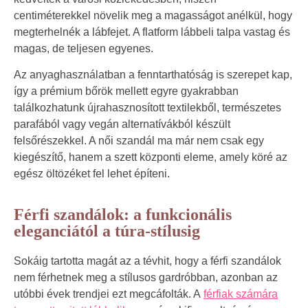
centiméterekkel növelik meg a magasságot anélkül, hogy
megterhelnék a lábfejet. A flatform lábbeli talpa vastag és
magas, de teljesen egyenes.
Az anyaghasználatban a fenntarthatóság is szerepet kap,
így a prémium bőrök mellett egyre gyakrabban
találkozhatunk újrahasznosított textilekből, természetes
parafából vagy vegán alternatívákból készült
felsőrészekkel. A női szandál ma már nem csak egy
kiegészítő, hanem a szett központi eleme, amely köré az
egész öltözéket fel lehet építeni.
Férfi szandálok: a funkcionális
eleganciától a túra-stílusig
Sokáig tartotta magát az a tévhit, hogy a férfi szandálok
nem férhetnek meg a stílusos gardróbban, azonban az
utóbbi évek trendjei ezt megcáfolták. A
férfiak számára