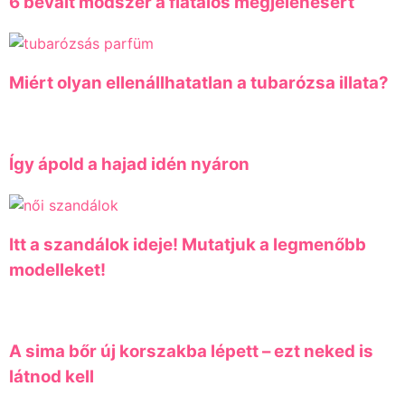
6 bevált módszer a fiatalos megjelenésért
Miért olyan ellenállhatatlan a tubarózsa illata?
Így ápold a hajad idén nyáron
Itt a szandálok ideje! Mutatjuk a legmenőbb
modelleket!
A sima bőr új korszakba lépett – ezt neked is
látnod kell