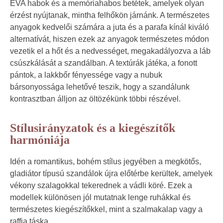
EVA habok és a memóriahabos betétek, amelyek olyan
érzést nyújtanak, mintha felhőkön járnánk. A természetes
anyagok kedvelői számára a juta és a parafa kínál kiváló
alternatívát, hiszen ezek az anyagok természetes módon
vezetik el a hőt és a nedvességet, megakadályozva a láb
csúszkálását a szandálban. A textúrák játéka, a fonott
pántok, a lakkbőr fényessége vagy a nubuk
bársonyossága lehetővé teszik, hogy a szandálunk
kontrasztban álljon az öltözékünk többi részével.
Stílusirányzatok és a kiegészítők
harmóniája
Idén a romantikus, bohém stílus jegyében a megkötős,
gladiátor típusú szandálok újra előtérbe kerültek, amelyek
vékony szalagokkal tekerednek a vádli köré. Ezek a
modellek különösen jól mutatnak lenge ruhákkal és
természetes kiegészítőkkel, mint a szalmakalap vagy a
raffia táska.