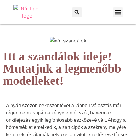
Otthon és kert
Háztartás és praktikák
Itt a szandálok ideje!
Mutatjuk a legmenőbb
modelleket!
A nyári szezon beköszöntével a lábbeli-választás már
régen nem csupán a kényelemről szól, hanem az
önkifejezés egyik legfontosabb eszközévé vált. Ahogy a
hőmérséklet emelkedik, a zárt cipők a szekrény mélyére
kerülnek, és átadják helyüket a nyitott, szellős és stílusos