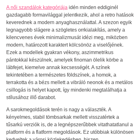
A női szandálok kategóriája
idén minden eddiginél
gazdagabb formavilággal jelentkezik, ahol a retro hatások
keverednek a modern anyaghasználattal. A szezon egyik
legnagyobb slágere a szögletes orrkialakítás, amely a
kilencvenes évek minimalizmusát idézi meg, miközben
modern, határozott karaktert kölcsönöz a viselőjének.
Ezek a modellek gyakran vékony, aszimmetrikus
pántokkal készülnek, amelyek finoman ölelik körbe a
lábfejet, kiemelve annak kecsességét. A színek
tekintetében a természetes földszínek, a homok, a
terrakotta és a bézs mellett a vibráló neonok és a metálos
csillogás is helyet kapott, így mindenki megtalálhatja a
stílusához illő darabot.
A sarokmegoldások terén is nagy a választék. A
kényelmes, stabil tömbsarkak mellett visszatértek a
tűsarkú verziók is, de a legnépszerűbbek vitathatatlanul a
platform és a flatform megoldások. Ez utóbbiak különösen
kedveltek a városi közlekedésben, hiszen