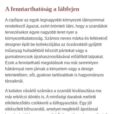
A fenntarthatóság a lábfejen
A cipőipar az egyik legnagyobb környezeti lábnyommal
rendelkező ágazat, ezért örömteli látni, hogy a szandálok
tervezésekor egyre nagyobb teret nyer a
környezettudatosság. Számos neves márka és feltörekvő
designer építi be kollekciójába az óceánokból gyűjtött
műanyag hulladékból készült pántokat vagy a
gumiabroncsok újrahasznosításával előállított talpakat.
Ezek a fenntartható megoldások ma már semmilyen
hátránnyal nem járnak a kényelem vagy a design
tekintetében, sőt, gyakran tartósabbak is hagyományos
társaiknál.
A tudatos vásárló számára a szandál kiválasztása ma
már erkölcsi döntés is. A minőségi darabok melletti
elköteleződés csökkenti a túlfogyasztást. Egy jól
elkészített bőrszandál, amelyet megfelelő ápolással