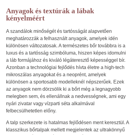
Anyagok és textúrák a lábak
kényelméért
A szandálok minőségét és tartósságát alapvetően
meghatározzák a felhasznált anyagok, amelyek idén
különösen változatosak. A természetes bőr továbbra is a
luxus és a tartósság szimbóluma, hiszen képes idomulni
a láb formájához és kiváló légáteresztő képességgel bír.
Azonban a technológiai fejlődés hívta életre a high-tech
mikroszálas anyagokat és a neoprént, amelyek
különösen a sportosabb modelleknél népszerűek. Ezek
az anyagok nem dörzsölik ki a bőrt még a legnagyobb
melegben sem, és ellenállnak a nedvességnek, ami egy
nyári zivatar vagy vízparti séta alkalmával
felbecsülhetetlen előny.
A talp szerkezete is hatalmas fejlődésen ment keresztül. A
klasszikus bőrtalpak mellett megjelentek az ultrakönnyű