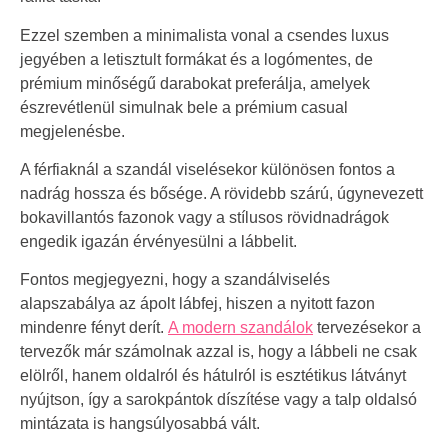
Ezzel szemben a minimalista vonal a csendes luxus
jegyében a letisztult formákat és a logómentes, de
prémium minőségű darabokat preferálja, amelyek
észrevétlenül simulnak bele a prémium casual
megjelenésbe.
A férfiaknál a szandál viselésekor különösen fontos a
nadrág hossza és bősége. A rövidebb szárú, úgynevezett
bokavillantós fazonok vagy a stílusos rövidnadrágok
engedik igazán érvényesülni a lábbelit.
Fontos megjegyezni, hogy a szandálviselés
alapszabálya az ápolt lábfej, hiszen a nyitott fazon
mindenre fényt derít.
A modern szandálok
tervezésekor a
tervezők már számolnak azzal is, hogy a lábbeli ne csak
elölről, hanem oldalról és hátulról is esztétikus látványt
nyújtson, így a sarokpántok díszítése vagy a talp oldalsó
mintázata is hangsúlyosabbá vált.