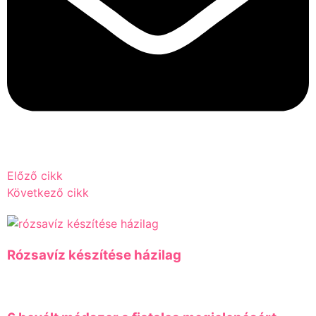
Előző cikk
Következő cikk
Rózsavíz készítése házilag