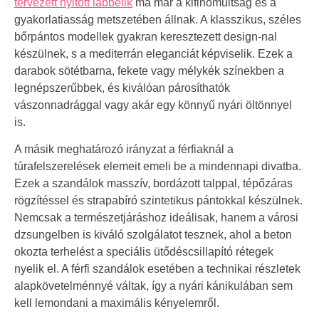
tervezett nyitott lábbelik
ma már a kifinomultság és a
gyakorlatiasság metszetében állnak. A klasszikus, széles
bőrpántos modellek gyakran keresztezett design-nal
készülnek, s a mediterrán eleganciát képviselik. Ezek a
darabok sötétbarna, fekete vagy mélykék színekben a
legnépszerűbbek, és kiválóan párosíthatók
vászonnadrággal vagy akár egy könnyű nyári öltönnyel
is.
A másik meghatározó irányzat a férfiaknál a
túrafelszerelések elemeit emeli be a mindennapi divatba.
Ezek a szandálok masszív, bordázott talppal, tépőzáras
rögzítéssel és strapabíró szintetikus pántokkal készülnek.
Nemcsak a természetjáráshoz ideálisak, hanem a városi
dzsungelben is kiváló szolgálatot tesznek, ahol a beton
okozta terhelést a speciális ütődéscsillapító rétegek
nyelik el. A férfi szandálok esetében a technikai részletek
alapkövetelménnyé váltak, így a nyári kánikulában sem
kell lemondani a maximális kényelemről.