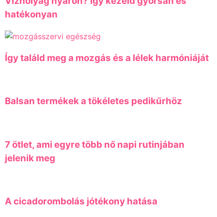
Vízhólyag nyáron? Így kezeld gyorsan és
hatékonyan
Így találd meg a mozgás és a lélek harmóniáját
Balsan termékek a tökéletes pedikűrhöz
7 ötlet, ami egyre több nő napi rutinjában
jelenik meg
A cicadorombolás jótékony hatása