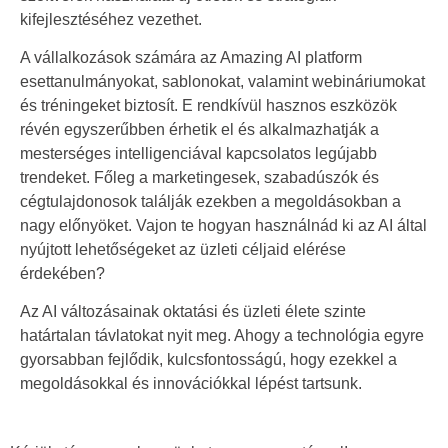
kifejlesztéséhez vezethet.
A vállalkozások számára az Amazing AI platform
esettanulmányokat, sablonokat, valamint webináriumokat
és tréningeket biztosít. E rendkívül hasznos eszközök
révén egyszerűbben érhetik el és alkalmazhatják a
mesterséges intelligenciával kapcsolatos legújabb
trendeket. Főleg a marketingesek, szabadúszók és
cégtulajdonosok találják ezekben a megoldásokban a
nagy előnyöket. Vajon te hogyan használnád ki az AI által
nyújtott lehetőségeket az üzleti céljaid elérése
érdekében?
Az AI változásainak oktatási és üzleti élete szinte
határtalan távlatokat nyit meg. Ahogy a technológia egyre
gyorsabban fejlődik, kulcsfontosságú, hogy ezekkel a
megoldásokkal és innovációkkal lépést tartsunk.