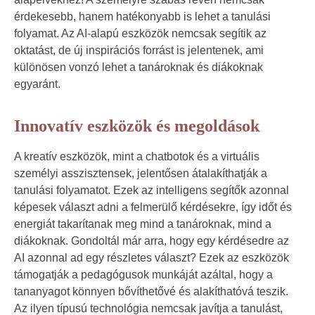
érdekesebb, hanem hatékonyabb is lehet a tanulási
folyamat. Az AI-alapú eszközök nemcsak segítik az
oktatást, de új inspirációs forrást is jelentenek, ami
különösen vonzó lehet a tanároknak és diákoknak
egyaránt.
Innovatív eszközök és megoldások
A kreatív eszközök, mint a chatbotok és a virtuális
személyi asszisztensek, jelentősen átalakíthatják a
tanulási folyamatot. Ezek az intelligens segítők azonnal
képesek választ adni a felmerülő kérdésekre, így időt és
energiát takarítanak meg mind a tanároknak, mind a
diákoknak. Gondoltál már arra, hogy egy kérdésedre az
AI azonnal ad egy részletes választ? Ezek az eszközök
támogatják a pedagógusok munkáját azáltal, hogy a
tananyagot könnyen bővíthetővé és alakíthatóvá teszik.
Az ilyen típusú technológia nemcsak javítja a tanulást,