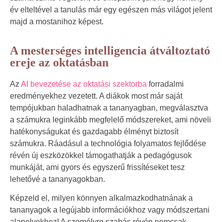
év elteltével a tanulás már egy egészen más világot jelent
majd a mostanihoz képest.
A mesterséges intelligencia átváltoztató
ereje az oktatásban
Az
AI bevezetése az oktatási szektorba
forradalmi
eredményekhez vezetett. A diákok most már saját
tempójukban haladhatnak a tananyagban, megválasztva
a számukra leginkább megfelelő módszereket, ami növeli
hatékonyságukat és gazdagabb élményt biztosít
számukra. Ráadásul a technológia folyamatos fejlődése
révén új eszközökkel támogathatják a pedagógusok
munkáját, ami gyors és egyszerű frissítéseket tesz
lehetővé a tananyagokban.
Képzeld el, milyen könnyen alkalmazkodhatnának a
tananyagok a legújabb információkhoz vagy módszertani
alapelvekhez! A
személyre szabás révén nemcsak