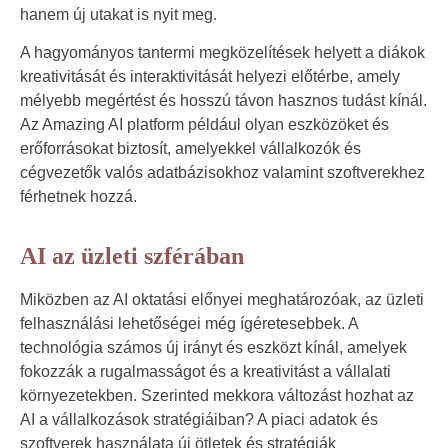
hanem új utakat is nyit meg.
A hagyományos tantermi megközelítések helyett a diákok
kreativitását és interaktivitását helyezi előtérbe, amely
mélyebb megértést és hosszú távon hasznos tudást kínál.
Az Amazing AI platform például olyan eszközöket és
erőforrásokat biztosít, amelyekkel vállalkozók és
cégvezetők valós adatbázisokhoz valamint szoftverekhez
férhetnek hozzá.
AI az üzleti szférában
Miközben az AI oktatási előnyei meghatározóak, az üzleti
felhasználási lehetőségei még ígéretesebbek. A
technológia számos új irányt és eszközt kínál, amelyek
fokozzák a rugalmasságot és a kreativitást a vállalati
környezetekben. Szerinted mekkora változást hozhat az
AI a vállalkozások stratégiáiban? A piaci adatok és
szoftverek használata új ötletek és stratégiák