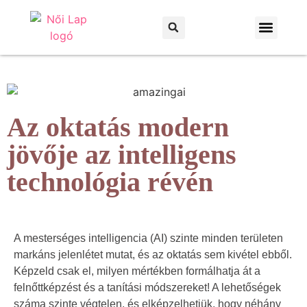
Otthon és kert
Háztartás és praktikák
Az oktatás modern
jövője az intelligens
technológia révén
A mesterséges intelligencia (AI) szinte minden területen
markáns jelenlétet mutat, és az oktatás sem kivétel ebből.
Képzeld csak el, milyen mértékben formálhatja át a
felnőttképzést és a tanítási módszereket! A lehetőségek
száma szinte végtelen, és elképzelhetjük, hogy néhány