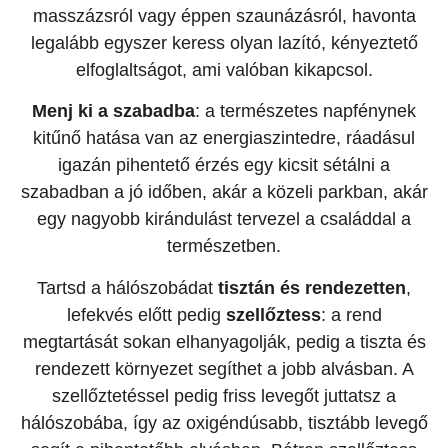
masszázsról vagy éppen szaunázásról, havonta
legalább egyszer keress olyan lazító, kényeztető
elfoglaltságot, ami valóban kikapcsol.
Menj ki a szabadba
: a természetes napfénynek
kitűnő hatása van az energiaszintedre, ráadásul
igazán pihentető érzés egy kicsit sétálni a
szabadban a jó időben, akár a közeli parkban, akár
egy nagyobb kirándulást tervezel a családdal a
természetben.
Tartsd a hálószobádat
tisztán
és rendezetten
,
lefekvés előtt pedig
szellőztess
: a rend
megtartását sokan elhanyagolják, pedig a tiszta és
rendezett környezet segíthet a jobb alvásban. A
szellőztetéssel pedig friss levegőt juttatsz a
hálószobába, így az oxigéndúsabb, tisztább levegő