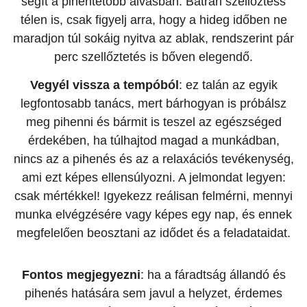
segít a pihentetőbb alvásban. Bátran szellőztess
télen is, csak figyelj arra, hogy a hideg időben ne
maradjon túl sokáig nyitva az ablak, rendszerint pár
perc szellőztetés is bőven elegendő.
Vegyél vissza a tempóból
: ez talán az egyik
legfontosabb tanács, mert bárhogyan is próbálsz
meg pihenni és bármit is teszel az egészséged
érdekében, ha túlhajtod magad a munkádban,
nincs az a pihenés és az a relaxációs tevékenység,
ami ezt képes ellensúlyozni. A jelmondat legyen:
csak mértékkel! Igyekezz reálisan felmérni, mennyi
munka elvégzésére vagy képes egy nap, és ennek
megfelelően beosztani az idődet és a feladataidat.
Fontos megjegyezni
: ha a fáradtság állandó és
pihenés hatására sem javul a helyzet, érdemes