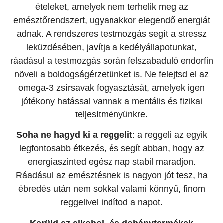
ételeket, amelyek nem terhelik meg az
emésztőrendszert, ugyanakkor elegendő energiát
adnak. A rendszeres testmozgás segít a stressz
leküzdésében, javítja a kedélyállapotunkat,
ráadásul a testmozgás során felszabaduló endorfin
növeli a boldogságérzetünket is. Ne felejtsd el az
omega-3 zsírsavak fogyasztását, amelyek igen
jótékony hatással vannak a mentális és fizikai
teljesítményünkre.
Soha ne hagyd ki a reggelit
: a reggeli az egyik
legfontosabb étkezés, és segít abban, hogy az
energiaszinted egész nap stabil maradjon.
Ráadásul az emésztésnek is nagyon jót tesz, ha
ébredés után nem sokkal valami könnyű, finom
reggelivel indítod a napot.
Kerüld az alkohol- és dohánytermékek