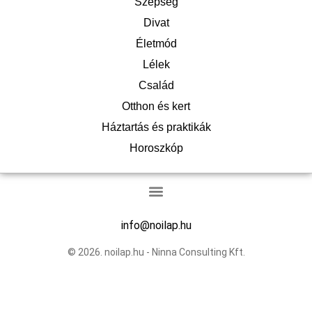
Szépség
Divat
Életmód
Lélek
Család
Otthon és kert
Háztartás és praktikák
Horoszkóp
info@noilap.hu
© 2026. noilap.hu - Ninna Consulting Kft.